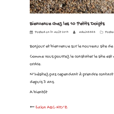
Bienvenue chez les 10 Petits Doigts
Posted on
31 août 2017
admin8858
Poste
Bonjour et bienvenue sur le nouveau site de
Comme vous pourrez le constater le site est e
ordre.
N’hésitez pas cependant à prendre contact a
depuis 3 ans.
A bientôt
Salon ABC KID’Z
Post