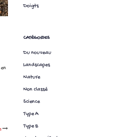
Doigts
CATÉGORIES
Du nouveau
Landscapes
 en
Nature
Non classé
Science
Type A
Type B
e