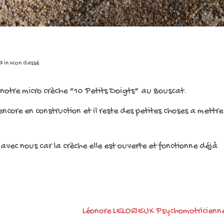
d in
Non classé
 notre micro crèche “10 Petits Doigts” au Bouscat.
ncore en construction et il reste des petites choses a mettre
vec nous car la crèche elle est ouverte et fonctionne déjà
Léonore LELORIEUX Psychomotricienn