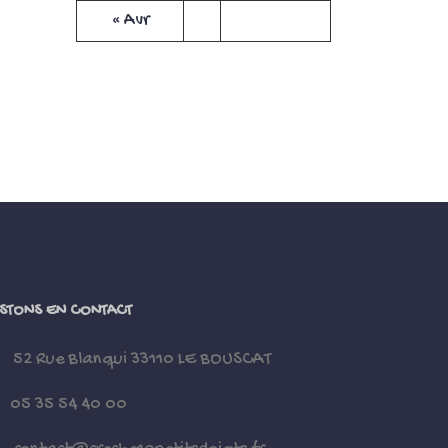
« Avr
STONS EN CONTACT
52 Rue Blanqui 33110 LE BOUSCAT
05 35 54 40 00