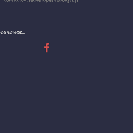
contact@creche10petitsdoigts.fr
US SUIVRE…
Fb