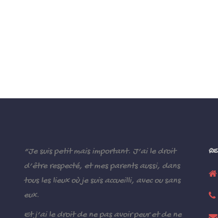
“Je suis petit mais important. J’ai le droit
RE
d’être respecté, et mes parents aussi, dans
tous les lieux où je suis accueilli, avec ou sans
eux.
Et j’ai le droit de ne pas avoir peur et de ne